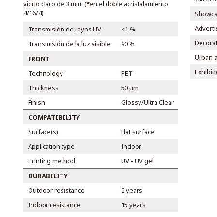
vidrio claro de 3 mm. (*en el doble acristalamiento
4/16/4)
Showca
Adverti
Transmisión de rayos UV
<1 %
Decorat
Transmisión de la luz visible
90 %
Urban a
FRONT
Exhibit
Technology
PET
Thickness
50 μm
Finish
Glossy/Ultra Clear
COMPATIBILITY
Surface(s)
Flat surface
Application type
Indoor
Printing method
UV - UV gel
DURABILITY
Outdoor resistance
2 years
Indoor resistance
15 years