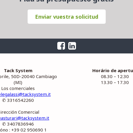
Enviar vuestra solicitud
Tack System
Horário de apertu
prile, 50D-20040 Cambiago
08.30 – 12.30
(MI)
13.30 – 17.30
Los comerciales
elegalassi@tacksystem.it
✆ 3316542260
irección Comercial
asturari@tacksystem.it
✆ 3407836946
fóno : +39 02 950690 1