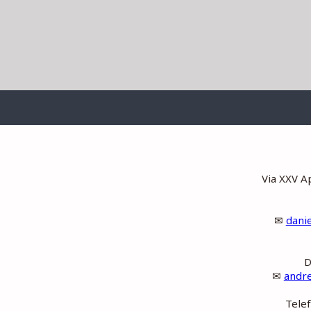
Via XXV A
✉
dani
D
✉
andre
Tele