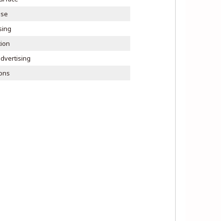
se
sing
ion
dvertising
ions