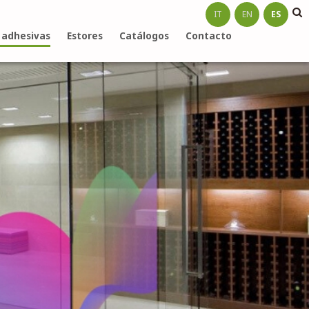
IT
EN
ES
 adhesivas
Estores
Catálogos
Contacto