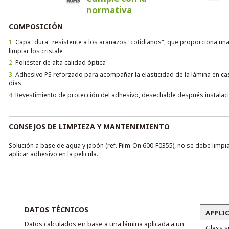
normativa
COMPOSICIÓN
1.
Capa "dura" resistente a los arañazos "cotidianos", que proporciona una
limpiar los cristale
2.
Poliéster de alta calidad óptica
3.
Adhesivo PS reforzado para acompañar la elasticidad de la lámina en cas
días
4.
Revestimiento de protección del adhesivo, desechable después instalac
CONSEJOS DE LIMPIEZA Y MANTENIMIENTO
Solución a base de agua y jabón (ref. Film-On 600-F0355), no se debe limp
aplicar adhesivo en la pelicula.
DATOS TÉCNICOS
APPLI
Datos calculados en base a una lámina aplicada a un
Glass s